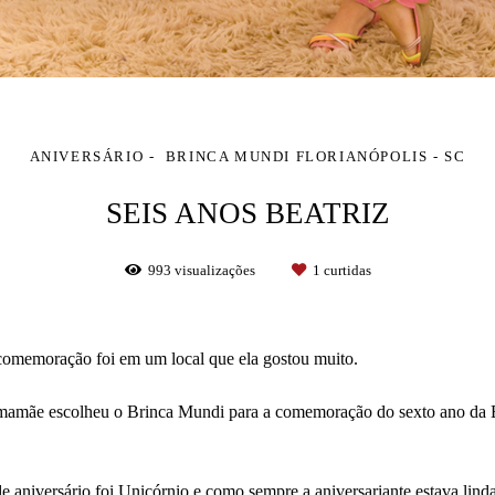
ANIVERSÁRIO
BRINCA MUNDI FLORIANÓPOLIS - SC
SEIS ANOS BEATRIZ
993
visualizações
1
curtidas
 comemoração foi em um local que ela gostou muito.
 a mamãe escolheu o Brinca Mundi para a comemoração do sexto ano da B
e aniversário foi Unicórnio e como sempre a aniversariante estava li